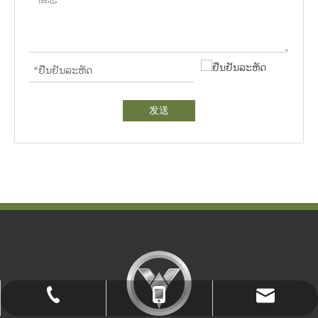
发送
-18-18-1898686895950000, -18-18
fanya_trade@163.com
86-719-8888190