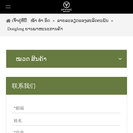
ເຈົ້າ​ຢູ່​ທີ່​ນີ້:
ໜ້າ ທຳ ອິດ
»
ລາຍລະອຽດຂອງຜະລິດຕະພັນ
»
Dongfeng ຍານພາຫະນະການຄ້າ
ໝວດ ສິນຄ້າ
联系我们